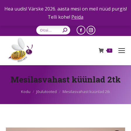
Hea uudis! Värske 2026. aasta mesi on meil nüüd purgis!
Telli kohe!
Peida
Otsing:
Facebook
Instagram
leht
leht
avaneb
avaneb
0
uues
uues
aknas
aknas
Mesilasvahast küünlad 2tk
Sa oled siin:
Kodu
Jõulutooted
Mesilasvahast küünlad 2tk