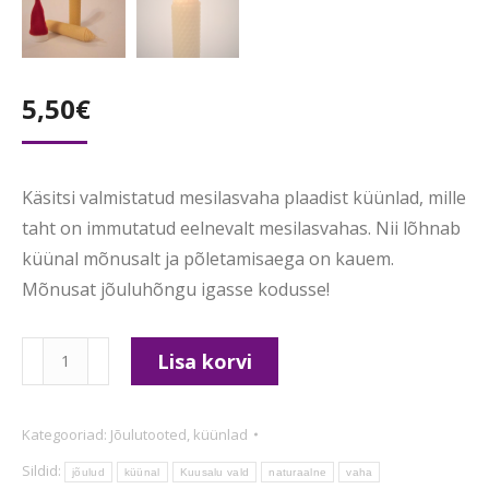
5,50
€
Käsitsi valmistatud mesilasvaha plaadist küünlad, mille
taht on immutatud eelnevalt mesilasvahas. Nii lõhnab
küünal mõnusalt ja põletamisaega on kauem.
Mõnusat jõuluhõngu igasse kodusse!
Mesilasvahast
Lisa korvi
küünlad
2tk
Kategooriad:
Jõulutooted
,
küünlad
kogus
Sildid:
jõulud
küünal
Kuusalu vald
naturaalne
vaha