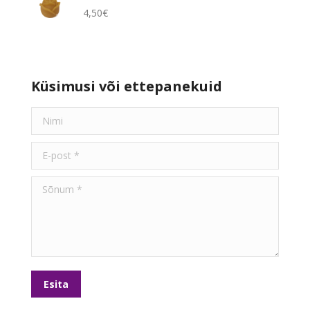
4,50
€
Küsimusi või ettepanekuid
Nimi
E-post *
Sõnum *
Esita