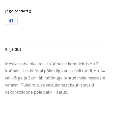
Jaga toodet! ;)
Jaga
saidilFacebook
Kirjeldus
Mesilasvaha plaatidest küünalde komplektis on 2
küünalt. Üks küünal põleb ligikaudu neli tundi, on 14
cm kõrge ja 3 cm läbimõõduga tehtud meie mesilaste
vahast. Tuleohutuse seisukohast kaunistavaid
dekoratsioone pole pakki lisatud.