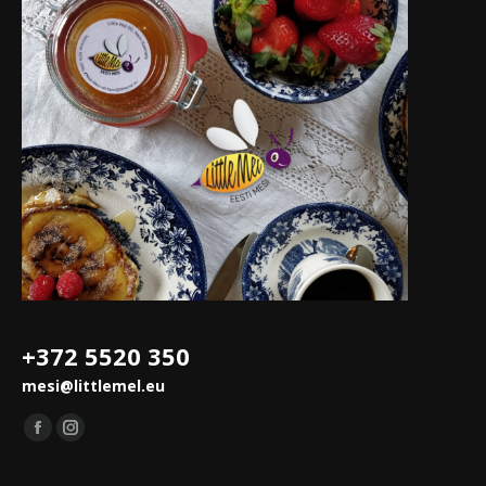
+372 5520 350
mesi@littlemel.eu
Leidke meid saidilt:
Facebook
Instagram
leht
leht