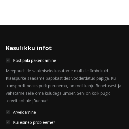
Kasulikku infot
Postipaki pakendamine
Meepouchide saatmiseks kasutame mullikile ümbrikuid.
Klaaspurke saadame pappkastides vooderdatud papiga. Kui
transpordil peaks purk purunema, on meil kahju õnnetusest ja
vahetame selle oma kuludega ümber. Seni on kõik pugid
tervelt kohale jõudnud!
Arveldamine
Kui esineb probleeme?