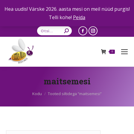
Hea uudis! Värske 2026. aasta mesi on meil nüüd purgis!
Telli kohe!
Peida
Otsing:
Facebook
Instagram
leht
leht
avaneb
avaneb
0
uues
uues
aknas
aknas
maitsemesi
Sa oled siin:
Kodu
Tooted siltidega “maitsemesi”