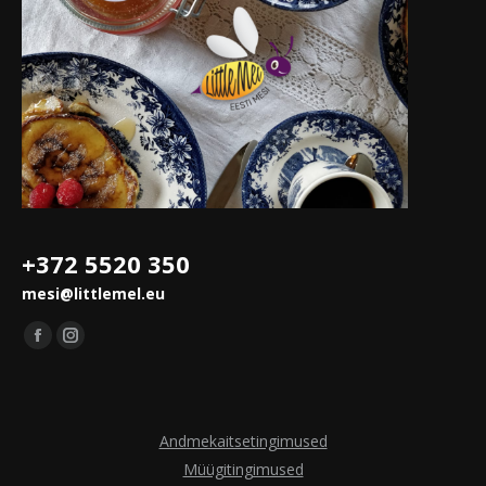
+372 5520 350
mesi@littlemel.eu
Leidke meid saidilt:
Facebook
Instagram
leht
leht
avaneb
avaneb
uues
uues
Andmekaitsetingimused
aknas
aknas
Müügitingimused