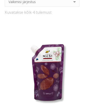
Kuvatakse kõik 4 tulemust