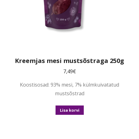
Kreemjas mesi mustsõstraga 250g
7,49
€
Koostisosad: 93% mesi, 7% külmkuivatatud
mustsõstrad
Lisa korvi