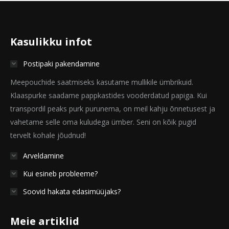
Kasulikku infot
Postipaki pakendamine
Meepouchide saatmiseks kasutame mullikile ümbrikuid.
Klaaspurke saadame pappkastides vooderdatud papiga. Kui
transpordil peaks purk purunema, on meil kahju õnnetusest ja
vahetame selle oma kuludega ümber. Seni on kõik pugid
tervelt kohale jõudnud!
Arveldamine
Kui esineb probleeme?
Soovid hakata edasimüüjaks?
Meie artiklid