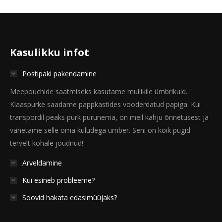
Kasulikku infot
Postipaki pakendamine
Meepouchide saatmiseks kasutame mullikile ümbrikuid.
Klaaspurke saadame pappkastides vooderdatud papiga. Kui
transpordil peaks purk purunema, on meil kahju õnnetusest ja
vahetame selle oma kuludega ümber. Seni on kõik pugid
tervelt kohale jõudnud!
Arveldamine
Kui esineb probleeme?
Soovid hakata edasimüüjaks?