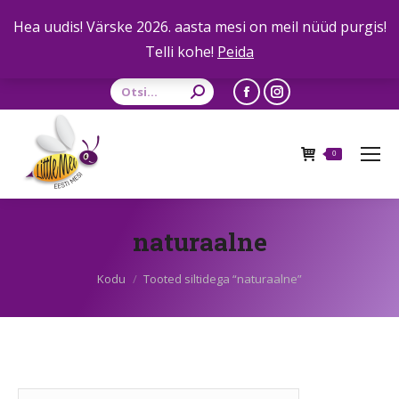
Hea uudis! Värske 2026. aasta mesi on meil nüüd purgis!
Telli kohe!
Peida
Otsing:
Facebook
Instagram
leht
leht
avaneb
avaneb
0
uues
uues
aknas
aknas
naturaalne
Sa oled siin:
Kodu
Tooted siltidega “naturaalne”