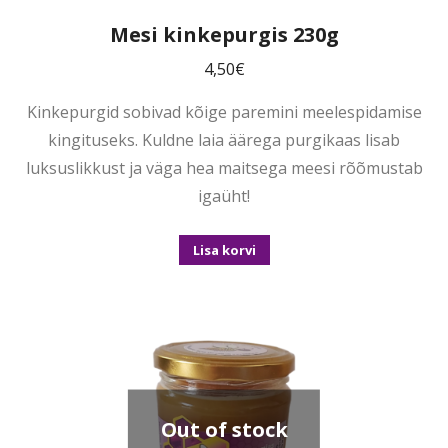
Mesi kinkepurgis 230g
4,50
€
Kinkepurgid sobivad kõige paremini meelespidamise
kingituseks. Kuldne laia äärega purgikaas lisab
luksuslikkust ja väga hea maitsega meesi rõõmustab
igaüht!
Lisa korvi
Out of stock