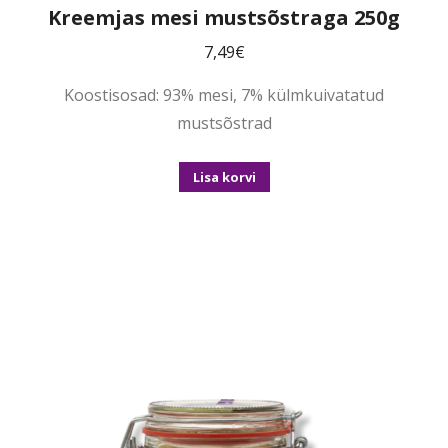
Kreemjas mesi mustsõstraga 250g
7,49
€
Koostisosad: 93% mesi, 7% külmkuivatatud
mustsõstrad
Lisa korvi