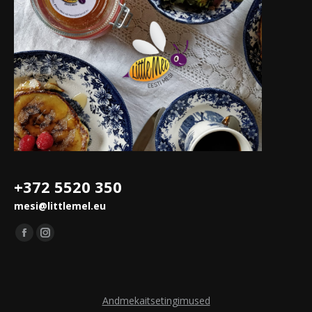
+372 5520 350
mesi@littlemel.eu
Leidke meid saidilt:
Facebook
Instagram
leht
leht
avaneb
avaneb
uues
uues
Andmekaitsetingimused