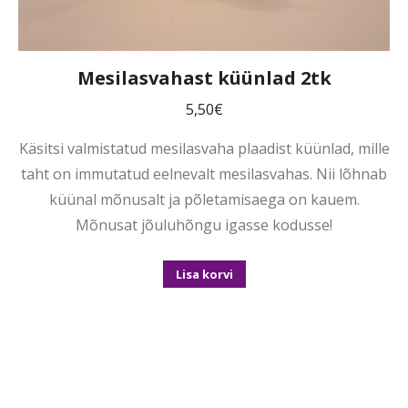
Mesilasvahast küünlad 2tk
5,50
€
Käsitsi valmistatud mesilasvaha plaadist küünlad, mille
taht on immutatud eelnevalt mesilasvahas. Nii lõhnab
küünal mõnusalt ja põletamisaega on kauem.
Mõnusat jõuluhõngu igasse kodusse!
Lisa korvi